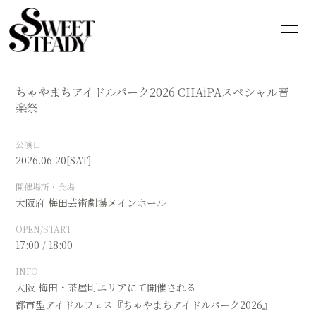
HOME
INFORMATION
ちゃやまちアイドルパーク2026 CHAiPAスペシャル音
SCHEDULE
PROFILE
楽祭
VIDEO
DISCOGRAPHY
公演日
2026.06.20
[SAT]
GOODS
CONTACT
開催場所・会場
BLOG
MOVIE
大阪府
梅田芸術劇場メインホール
OPEN/START
PHOTO
Q&A
17:00 / 18:00
INFO
大阪 梅田・茶屋町エリアにて開催される
都市型アイドルフェス『ちゃやまちアイドルパーク2026』