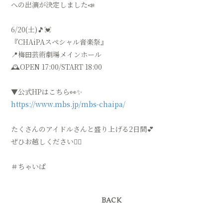
への出演が決定しました📣
会員登録
ログイン
6/20(土)🎵💓
『CHAiPAスペシャル音楽祭』
📍梅田芸術劇場メインホール
🕰️OPEN 17:00/START 18:00
▼公式HPはこちら👀✨
https://www.mbs.jp/mbs-chaipa/
たくさんのアイドルさんと盛り上げる2日間💕
ぜひお越しください🧚‍♀️
＃ちゃいぱ
BACK