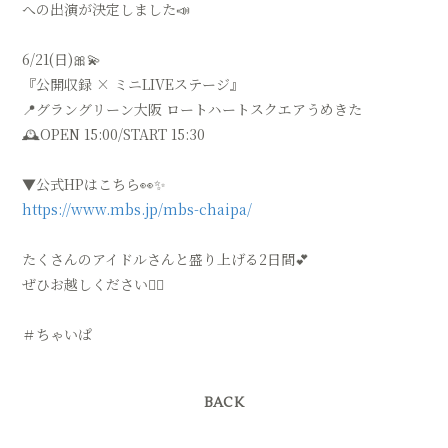
への出演が決定しました📣
会員登録
ログイン
6/21(日)🎀💫
『公開収録 × ミニLIVEステージ』
📍グラングリーン大阪 ロートハートスクエアうめきた
🕰️OPEN 15:00/START 15:30
▼公式HPはこちら👀✨
https://www.mbs.jp/mbs-chaipa/
たくさんのアイドルさんと盛り上げる2日間💕
ぜひお越しください🧚‍♀️
＃ちゃいぱ
BACK