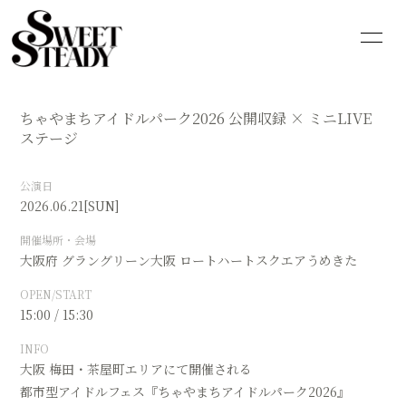
HOME
INFORMATION
ちゃやまちアイドルパーク2026 公開収録 × ミニLIVE
SCHEDULE
PROFILE
ステージ
VIDEO
DISCOGRAPHY
公演日
2026.06.21
[SUN]
GOODS
CONTACT
開催場所・会場
BLOG
MOVIE
大阪府
グラングリーン大阪 ロートハートスクエアうめきた
OPEN/START
PHOTO
Q&A
15:00 / 15:30
INFO
大阪 梅田・茶屋町エリアにて開催される
都市型アイドルフェス『ちゃやまちアイドルパーク2026』