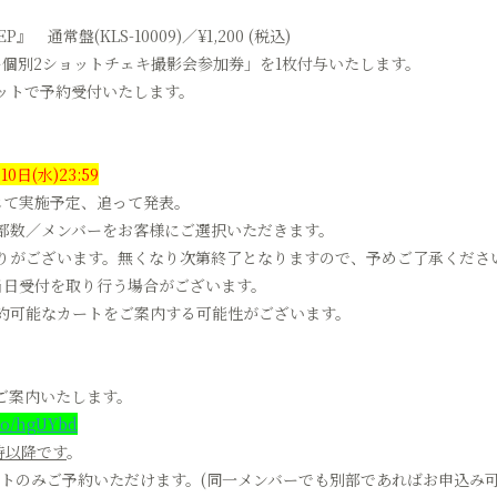
EP』 通常盤(KLS-10009)／¥1,200 (税込)
ー個別2ショットチェキ撮影会参加券」を1枚付与いたします。
セットで予約受付いたします。
0日(水)23:59
じて実施予定、追って発表。
部数／メンバーをお客様にご選択いただきます。
りがございます。無くなり次第終了となりますので、予めご了承くださ
当日受付を取り行う場合がございます。
約可能なカートをご案内する可能性がございます。
ご案内いたします。
.to/hgUYbd
2時以降です
。
ットのみご予約いただけます。(同一メンバーでも別部であればお申込み