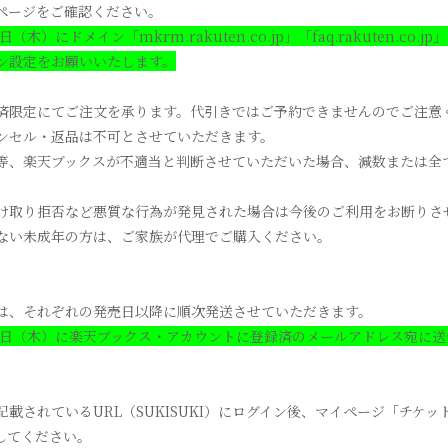
ページをご確認ください。
木）にドメイン「mkrm.rakuten.co.jp」「faq.rakuten.c
ン設定をお願いいたします。
済限定にてご注文を承ります。代引きではご予約できませんのでご注意
ンセル・返品は不可とさせていただきます。
等、楽天ブックスが不適当と判断させていただいた場合、減数または全
け取り拒否など悪質な行為が発見された場合は今後のご利用をお断りさ
ない未成年の方は、ご家族が代理でご購入ください。
は、それぞれの発売日以降に順次発送させていただきます。
11日（木）に楽天ブックス・アカウントに登録済のメールアドレス宛に
載されているURL（SUKISUKI）にログイン後、マイページ「チケッ
してください。