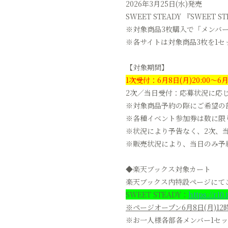
2026年3月25日(水)発売
SWEET STEADY 『SWEET ST
※対象商品3枚購入で「メンバ
※各サイトは対象商品3枚を1
【対象期間】
1次受付：6月8日(月)20:00～6月1
2次／当日受付：応募状況に応
※対象商品予約の際にご希望の
※各種イベント参加券は数に限
※状況により予告なく、2次、
※販売状況により、当日のみ予
◆楽天ブックス対象カート
楽天ブックス内特設ページにて
SWEET STEADY：
https://r10
※ページオープン6月8日(月)1
※お一人様各部各メンバー1セ