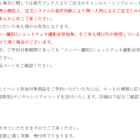
る場合に関しては楽天ブックスよりご注文のキャンセル・シリアルコー
売の関係上、注文システムの条件判断により同一人物によるご注文とみ
あらかじめご了承ください。
ただいた本人様のみ有効となります。
バー個別2ショットチェキ撮影会参加券」をご本人様以外が使用してい
せて頂く場合がございます。
す。ご予約対象期間であっても「メンバー個別2ショットチェキ撮影会
ださい。
品ページをご確認ください。
にイベント参加対象商品をご予約いただいた方には、カートの種類に応
/部数別)デジタルシリアルコードを送付いたします。詳細は下記をご確認
させていただきますのでご了承ください。
定数に達し次第、受付終了となります。