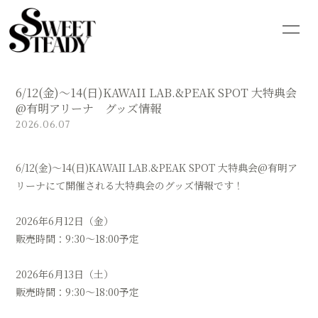
HOME
INFORMATION
6/12(金)〜14(日)KAWAII LAB.&PEAK SPOT 大特典会
SCHEDULE
PROFILE
@有明アリーナ グッズ情報
2026.06.07
VIDEO
DISCOGRAPHY
6/12(金)〜14(日)KAWAII LAB.&PEAK SPOT 大特典会@有明ア
GOODS
CONTACT
リーナにて開催される大特典会のグッズ情報です！
BLOG
MOVIE
2026年6月12日（金）
PHOTO
Q&A
販売時間：9:30〜18:00予定
2026年6月13日（土）
販売時間：9:30〜18:00予定